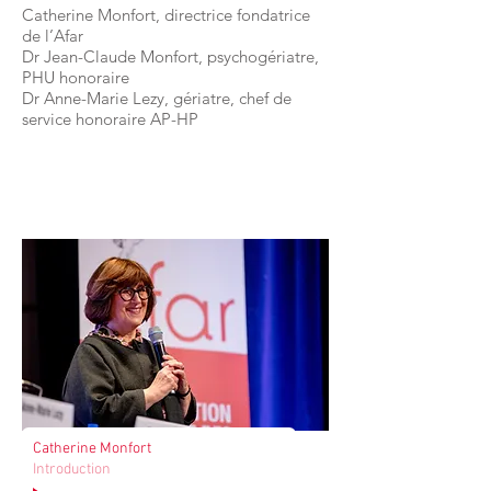
Catherine Monfort, directrice fondatrice
de l’Afar
Dr Jean-Claude Monfort, psychogériatre,
PHU honoraire
Dr Anne-Marie Lezy, gériatre, chef de
service honoraire AP-HP
Catherine Monfort
Introduction