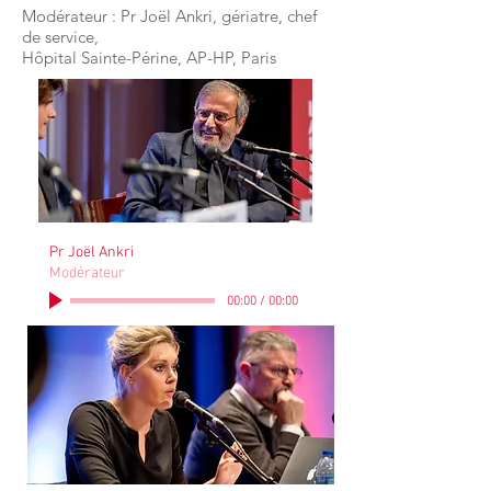
Modérateur : Pr Joël Ankri, gériatre, chef
de service,
Hôpital Sainte-Périne, AP-HP, Paris
Pr Joël Ankri
Modérateur
00:00
/
00:00