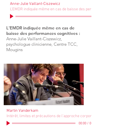
Anne-Julie Vaillant-Ciszewicz
L'EMDR indiquée même en cas de baisse des performances cognitives
L'EMDR indiquée même en cas de
baisse des performances cognitives :
Anne-Julie Vaillant-Ciszewicz,
psychologue clinicienne, Centre TCC,
Mougins
Martin Vanderkam
Intérêt, limites et précautions de l'approche corporelle
00:00
/
00:00