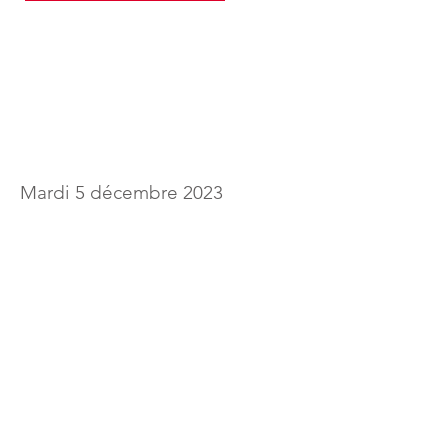
Mardi 5
décembre
2023
Le syndrome de Diogène et les
entassements
Par le
Dr Jean-Claude Monfort
,
psychogériatre, PHU honoraire,
et
Isabelle Péan,
responsable adjointe de
CLIC