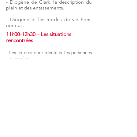
- Diogène de Clark, la description du
plein et des entassements.
- Diogène et les modes de vie hors-
normes.
11h00-12h30 – Les situations
rencontrées
- Les critères pour identifier les personnes
concernées
- La diversité et les paradoxes.
- Les Diogènes avec et sans maladie.
13h45-15h15 – L'origine dans toute la
petite enfance
- L'écogénétique et ses déterminants.
- Le dénominateur commun.
- Le déclenchement de la diogénisation.