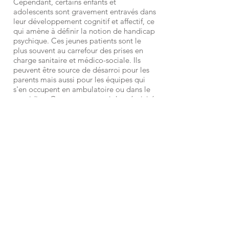
Cependant, certains enfants et
adolescents sont gravement entravés dans
leur développement cognitif et affectif, ce
qui amène à définir la notion de handicap
psychique. Ces jeunes patients sont le
plus souvent au carrefour des prises en
charge sanitaire et médico-sociale. Ils
peuvent être source de désarroi pour les
parents mais aussi pour les équipes qui
s'en occupent en ambulatoire ou dans le
quotidien. Comment soutenir la créativité
psychique de l'enfant ou de l'adolescent ?
Comment pouvons-nous ensemble,
famille et professionnels, garantir à ces
enfants ou adolescents différents le
meilleur parcours de vie possible ?
Téléchargez le programme
01 53 36 80 50
formation@afar.fr