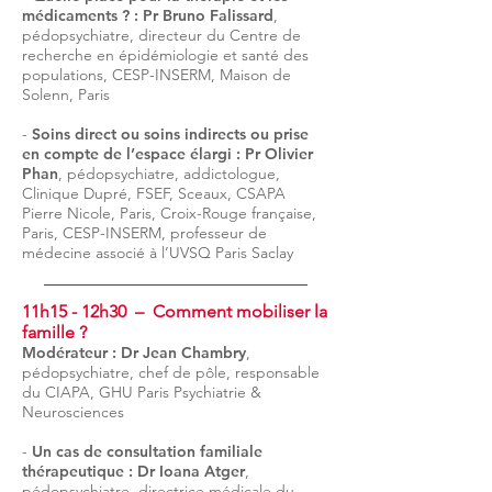
médicaments ? : Pr Bruno Falissard
,
pédopsychiatre, directeur du Centre de
recherche en épidémiologie et santé des
populations, CESP-INSERM, Maison de
Solenn, Paris
-
Soins direct ou soins indirects ou prise
en compte de l’espace élargi : Pr Olivier
Phan
,
pédopsychiatre, addictologue,
Clinique Dupré, FSEF, Sceaux, CSAPA
Pierre Nicole, Paris, Croix-Rouge française,
Paris, CESP-INSERM, professeur de
médecine associé à l’UVSQ Paris Saclay
11h15 - 12h30 –
Comment mobiliser la
famille ?
Modérateur :
Dr Jean Chambry
,
pédopsychiatre, chef de pôle, responsable
du CIAPA, GHU Paris Psychiatrie &
Neurosciences
-
Un cas de consultation familiale
thérapeutique : Dr Ioana Atger
,
pédopsychiatre, directrice médicale du