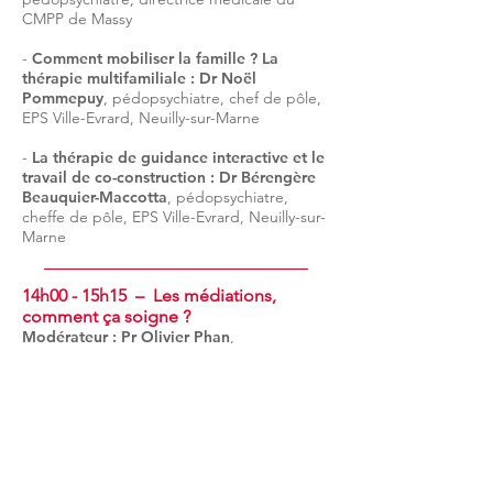
CMPP de Massy
-
Comment mobiliser la famille ? La
thérapie multifamiliale : Dr Noël
Pommepuy
,
pédopsychiatre, chef de pôle,
EPS Ville-Evrard, Neuilly-sur-Marne
-
La thérapie de guidance interactive et le
travail de co-construction : Dr Bérengère
Beauquier-Maccotta
,
pédopsychiatre,
cheffe de pôle, EPS Ville-Evrard, Neuilly-sur-
Marne
14h00 - 15h15 – Les médiations,
comment ça soigne ?
Modérateur : Pr Olivier Phan
,
pédopsychiatre, addictologue, Clinique
Dupré, FSEF, Sceaux, CSAPA Pierre Nicole,
Paris, Croix-Rouge française, Paris, CESP-
INSERM, professeur de médecine associé à
l’UVSQ Paris Saclay
-
En quoi une médiation est-elle