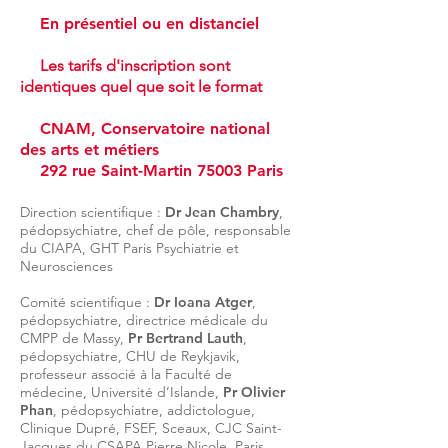
En présentiel ou en distanciel
Les tarifs d'inscription sont
identiques quel que soit le format
CNAM, Conservatoire national
des arts et métiers
292 rue Saint-Martin 75003 Paris
Directio
n scientifique :
Dr Jean Chambry
,
pédopsychiatre, chef de pôle, responsable
du CIAPA, GHT Paris Psychiatrie et
Neurosciences
Comité scientifique :
Dr Ioana Atger
,
pédopsychiatre, directrice médicale du
CMPP de Massy,
Pr
Bertrand Lauth
,
pédopsychiatre, CHU de Reykjavik,
professeur associé à la Faculté de
médecine, Université d’Islande,
P
r Olivier
Phan
, pédopsychiatre, addictologue,
Clinique Dupré, FSEF, Sceaux, CJC Saint-
Jacques du CSAPA Pierre Nicole, Paris,