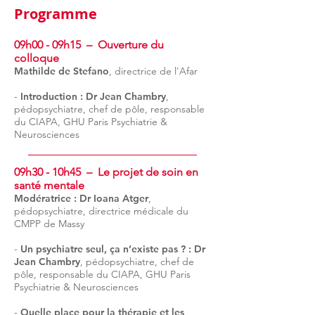
Programme
09h00 - 09h15 – Ouverture du
colloque
Mathilde d
e Stefano
, directrice de l'
Afar
-
Introduction : Dr Jean Chambry
,
pédopsychiatre, chef de pôle, responsable
du CIAPA, GHU Paris Psychiatrie &
Neurosciences
09h30 - 10h45 – Le projet de soin en
santé mentale
Modératrice : Dr Ioana Atger
,
pédopsychiatre, directrice médicale du
CMPP de Massy
-
Un psychiatre seul, ça n’existe pas ? : Dr
Jean Chambry
,
pédopsychiatre, chef de
pôle, responsable du CIAPA, GHU Paris
Psychiatrie & Neurosciences
-
Quelle place pour la thérapie et les