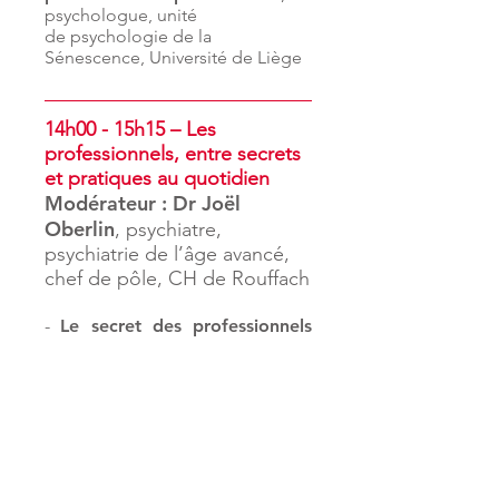
psychologue, unité
de psychologie de la
Sénescence, Université de Liège
14h00 - 15h15 – Les
professionnels, entre secrets
et pratiques au quotidie
n
Modérateur : Dr Joël
Oberlin
, psychiatre,
psychiatrie de l’âge avancé,
chef de pôle, CH de Rouffach
-
Le secret des professionnels
du social et du médico-social :
Séverine Adam
,
responsable
adjointe en charge de
l’autonomie, circonscription
d’action sociale du Bessin,
Bayeux
-
Approche expériences et