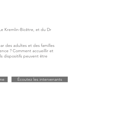
Le Kremlin-Bicêtre, et du Dr
ar des adultes et des familles
ence ? Comment accueillir et
ls dispositifs peuvent être
mme
Écoutez les intervenants