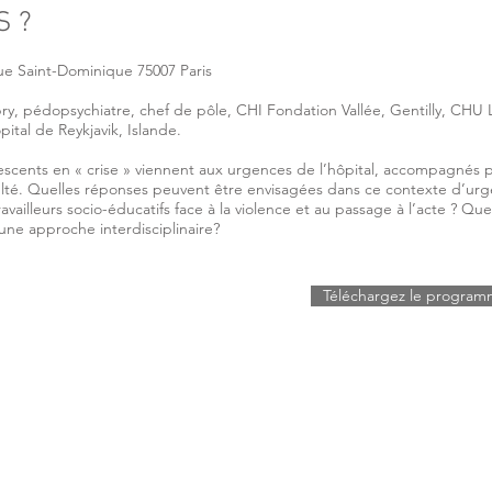
 ?
e Saint-Dominique 75007 Paris
y, pédopsychiatre, chef de pôle, CHI Fondation Vallée, Gentilly, CHU 
ital de Reykjavik, Islande.
escents en « crise » viennent aux urgences de l’hôpital, accompagnés p
ulté. Quelles réponses peuvent être envisagées dans ce contexte d’urg
vailleurs socio-éducatifs face à la violence et au passage à l’acte ? Que
ne approche interdisciplinaire?
Téléchargez le progra